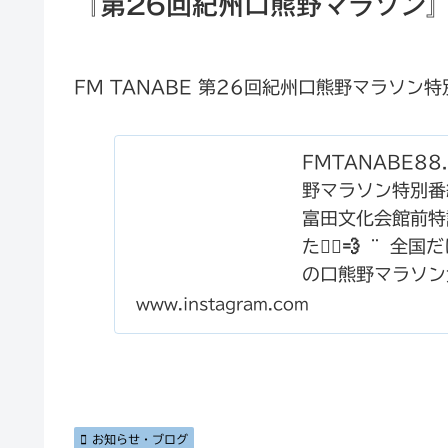
『第26回紀州口熊野マラソン
FM TANABE 第26回紀州口熊野マラソ
FMTANABE88.
野マラソン特別番
富田文化会館前特
た🏃‍♂️💨 ¨
の口熊野マラソン
支えられている素
www.instagram.com
して、ラジオにも
だきました🎤 
聴けました✨ ¨
テージイベントや
お知らせ・ブログ
インタビューさせ