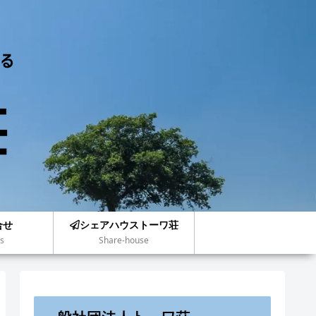
合せ
シェアハウストーワ荘
s
Share-house