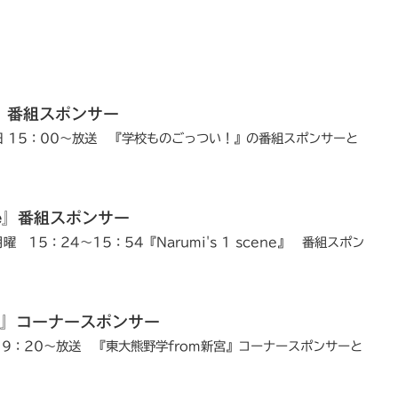
ました😊 ¨ #fmtanabe #上富田町 #
熊野古道 #m高史 #奥田誠 #マラソンラン
ソン #フルマラソン"
ebruary 5, 2024: "✨第26回紀州口熊野マラソン特別番
⁡番組スポンサー
催！！！ 大会会場の上富田文化会館前特設スタジオから 生
曜日 15：00～放送 『学校ものごっつい！』の番組スポンサーと
🏃‍♂️💨 ¨ 全国だけでなく、海外か...
ene』番組スポンサー
曜 15：24～15：54『Narumi's 1 scene』 番組スポン
宮』コーナースポンサー
日 9：20～放送 『東大熊野学from新宮』コーナースポンサーと