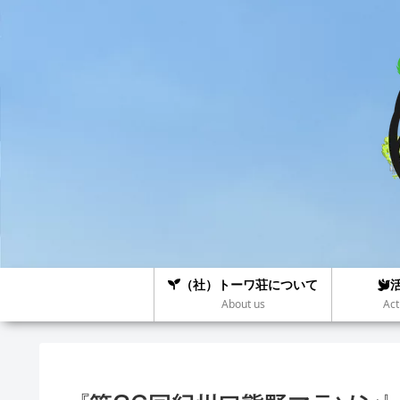
（社）トーワ荘について
About us
Act