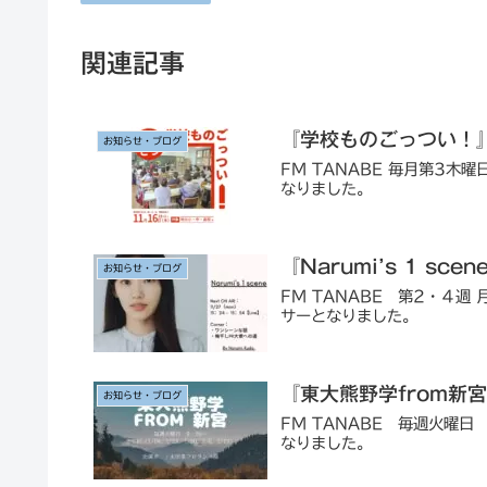
り ありがとうござい
口熊野マラソン #
関連記事
ナー #ハーフマラ
fm88.5mhz on F
『学校ものごっつい！』
お知らせ・ブログ
組✨ 4年ぶりの通常開
FM TANABE 毎月第3木
放送で4時間お届けしました
なりました。
『Narumi’s 1 sc
お知らせ・ブログ
FM TANABE 第2・４週 月
サーとなりました。
『東大熊野学from新
お知らせ・ブログ
FM TANABE 毎週火曜
なりました。