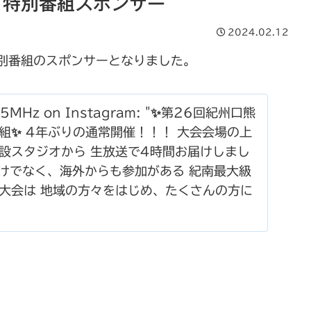
』特別番組スポンサー
2024.02.12
ン特別番組のスポンサーとなりました。
5MHz on Instagram: "✨第26回紀州口熊
組✨ 4年ぶりの通常開催！！！ 大会会場の上
設スタジオから 生放送で4時間お届けしまし
 全国だけでなく、海外からも参加がある 紀南最大級
大会は 地域の方々をはじめ、たくさんの方に
敵な大会だと あらためて感じました✨ ¨ そ
 ランナーや大会関係者の方々に ご出演いた
どの方からも人の温かさを感じるような お話が
 他にも、関門突破できなかったランナーや ス
物産展ブースを 楽しまれている方たちにも
ていただきました！ 皆さん快く受けてくださ