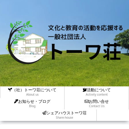
（社）トーワ荘について
活動について
About us
Activity content
お知らせ・ブログ
お問い合せ
Blog
Contact Us
シェアハウストーワ荘
Share-house